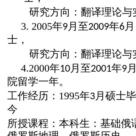
研究方向：
翻译理论与
3. 2005
年
月至
年
月
9
2009
6
士，
研究方向：
翻译理论与
4.2000
年
月至
年
10
2001
9
院留学一年。
工作经历：
1995
年
月硕士
3
今
所授课程：本科生：基础俄
俄罗斯地理，
俄罗斯历史