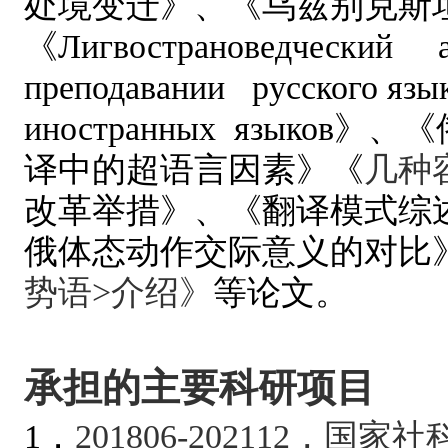
处境变迁》、《乌兹别克斯
《
Лигвострановедческий
преподавании
русского
язы
иностранных
языков
》
、
《
译中的超语言因素》
《
几种
改革举措》、
《翻译模式综
俄体态动作交际意义的对比
势语
>
介绍》
等论文。
承担的主要科研项目
1．
201806-202112