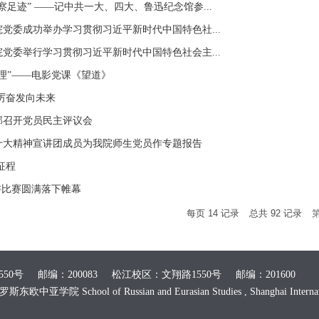
察足迹” ——记中共一大、四大、鲁迅纪念馆参...
党委成功举办学习贯彻习近平新时代中国特色社...
党委举行学习贯彻习近平新时代中国特色社会主...
理”——电影党课《望道》
厉奋发向未来
部召开党员民主评议会
十大精神宣讲团成员为我院师生党员作专题报告
征程
讲比赛圆满落下帷幕
每页
14
记录
总共
92
记录
0号 邮编：200083 松江校区：文翔路1550号 邮编：201600
 School of Russian and Eurasian Studies , Shanghai Internationa